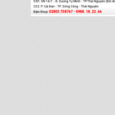
CS1:
SN 14/1 - Đ. Dương Tự Minh - TP.Thái Nguyên (Đối d
CS2: P. Cải Đan - TP. Sông Công - Thái Nguyên
02803.758767 - 0988. 18. 22. 66
Điện thoại: