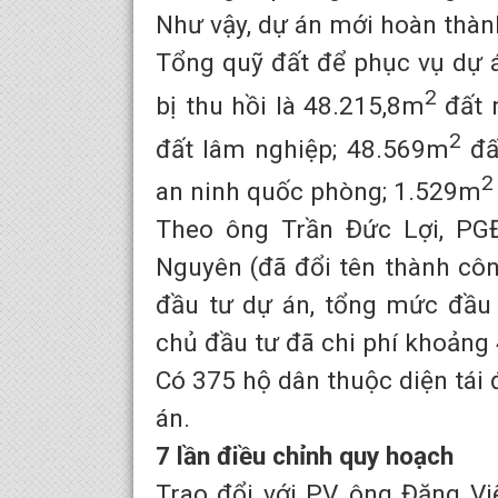
Như vậy, dự án mới hoàn thà
Tổng quỹ đất để phục vụ dự á
2
bị thu hồi là 48.215,8m
đất 
2
đất lâm nghiệp; 48.569m
đấ
2
an ninh quốc phòng; 1.529m
Theo ông Trần Đức Lợi, PG
Nguyên (đã đổi tên thành cô
đầu tư dự án, tổng mức đầu t
chủ đầu tư đã chi phí khoảng 
Có 375 hộ dân thuộc diện tái 
án.
7 lần điều chỉnh quy hoạch
Trao đổi với PV, ông Đặng V