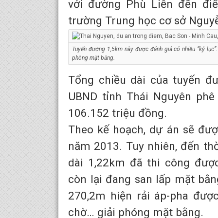
với đường Phù Liễn đến đi
trường Trung học cơ sở Nguyễ
Tuyến đường 1,5km này được đánh giá có nhiều “kỷ lục”: c
phòng mặt bằng.
Tổng chiều dài của tuyến đư
UBND tỉnh Thái Nguyên phê 
106.152 triệu đồng.
Theo kế hoạch, dự án sẽ đượ
năm 2013. Tuy nhiên, đến th
dài 1,22km đã thi công đượ
còn lại đang san lấp mặt bằn
270,2m hiện rải áp-pha đượ
chờ… giải phóng mặt bằng.