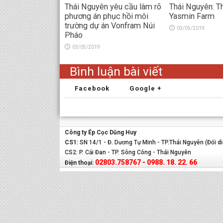
Thái Nguyên yêu cầu làm rõ
Thái Nguyên: T
phương án phục hồi môi
Yasmin Farm
trường dự án Vonfram Núi
03/05/2019
Pháo
03/05/2019
Bình luận bài viết
Facebook
Google +
Công ty Ép Cọc Dũng Huy
CS1:
SN 14/1 - Đ. Dương Tự Minh - TP.Thái Nguyên (Đối d
CS2: P. Cải Đan - TP. Sông Công - Thái Nguyên
02803.758767 - 0988. 18. 22. 66
Điện thoại: