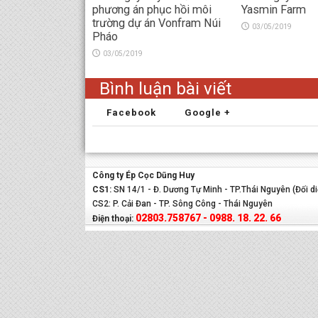
phương án phục hồi môi
Yasmin Farm
trường dự án Vonfram Núi
03/05/2019
Pháo
03/05/2019
Bình luận bài viết
Facebook
Google +
Công ty Ép Cọc Dũng Huy
CS1:
SN 14/1 - Đ. Dương Tự Minh - TP.Thái Nguyên (Đối d
CS2: P. Cải Đan - TP. Sông Công - Thái Nguyên
02803.758767 - 0988. 18. 22. 66
Điện thoại: