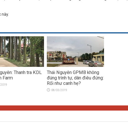
c này.
guyên: Thanh tra KDL
Thái Nguyên GPMB không
n Farm
đúng trình tự, dân điêu đứng:
Rối như canh hẹ?
/2019
08/03/2019