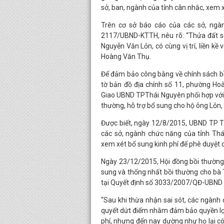
sở, ban, ngành của tỉnh cân nhắc, xem x
Trên cơ sở báo cáo của các sở, ngà
2117/UBND-KTTH, nêu rõ: “Thửa đất s
Nguyễn Văn Lỏn, có cùng vị trí, liền kề
Hoàng Văn Thụ.
Để đảm bảo công bằng về chính sách b
tờ bản đồ địa chính số 11, phường Hoà
Giao UBND TPThái Nguyên phối hợp với C
thường, hỗ trợ bổ sung cho hộ ông Lỏn, 
Được biết, ngày 12/8/2015, UBND TP T
các sở, ngành chức năng của tỉnh Th
xem xét bổ sung kinh phí để phê duyệt c
Ngày 23/12/2015, Hội đồng bồi thường,
sung và thống nhất bồi thường cho bà 
tại Quyết định số 3033/2007/QĐ-UBND
“Sau khi thừa nhận sai sót, các ngành
quyết dứt điểm nhằm đảm bảo quyền lợi
phí, nhưng đến nay dường như họ lại có 