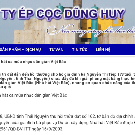
SẢN PHẨM – DỊCH VỤ
TƯ VẤN
TIN TỨC
LIÊN HỆ
 hát ca múa nhạc dân gian Việt Bắc
 trí đất dẫn đến bồi thường cho hộ gia đình bà Nguyễn Thị Tiệp (73 tuổi, 
 Nguyên, tỉnh Thái Nguyên) chưa đầy đủ khi giải phóng mặt bằng thực h
ân gian Việt Bắc (Nhà hát Việt Bắc), nhưng cơ quan chức năng của tỉ
ậu quả.
8, UBND tỉnh Thái Nguyên thu hồi thửa đất số 162, tờ bản đồ địa chính
uyên của gia đình bà phục vụ Dự án xây dựng Nhà hát Việt Bắc được 
ố 2961/QĐ-BVHTT ngày 16/9/2003.