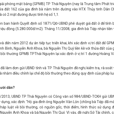
ng giải phóng mặt bằng (GPMB) TP Thái Nguyên (nay là Trung tâm Phát tr
hửa đất 162 của gia đình bà nằm trên đường vào HTX Thủy tinh Dân C
 có 2 mặt đường được tính hệ số 1,1.
n ban hành Quyết định số 1871/QĐ-UBND phê duyệt giá đất ở để tính b
riệu đồng (5.280.000đ/m2). Tháng 11/2008, gia đình bà Tiệp nhận tiền 
đến năm 2012 dự án tiếp tục triển khai, khi xác định vị trí đất để GP
h Bình, Nguyễn Anh Khoa, bà Nguyễn Thị Quý liền kề với thửa đất của g
ng bồi thường GPMB TPThái Nguyên lại xác định ở vị trí 1 đường Hoàng 
ệp đã làm đơn gửi UBND tỉnh và TP Thái Nguyên đề nghị kiểm tra, rà soát
h bà nhằm điều chỉnh lại chế độ bồi thường theo đúng quy định của pháp lu
gười dân?
3/8/2013, UBND TP Thái Nguyên có Công văn số 984/UBND-TCKH gửi UB
y dựng, xác định: “Hộ gia đình ông Nguyễn Văn Lỏn (chồng bà Tiệp đã m
pháp luật về bồi thường, có nguồn gốc, thời điểm, hình thức sử dụng đ
guyễn Anh Khoa và bà Nguyễn Thị Quý. Vì vậy, đề nghị Sở Tài chính, c