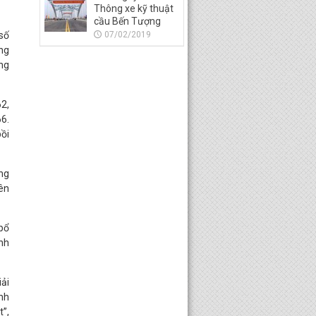
Thông xe kỹ thuật
cầu Bến Tượng
số
07/02/2019
ng
ờng
2,
6.
bồi
ng
ên
bổ
nh
ải
inh
t”,