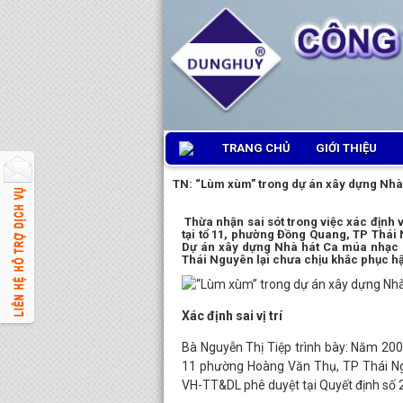
TRANG CHỦ
GIỚI THIỆU
TN: “Lùm xùm” trong dự án xây dựng Nhà
Thừa nhận sai sót trong việc xác định vị
tại tổ 11, phường Đồng Quang, TP Thái
Dự án xây dựng Nhà hát Ca múa nhạc d
Thái Nguyên lại chưa chịu khắc phục h
Xác định sai vị trí
Bà Nguyễn Thị Tiệp trình bày: Năm 200
11 phường Hoàng Văn Thụ, TP Thái Ng
VH-TT&DL phê duyệt tại Quyết định s