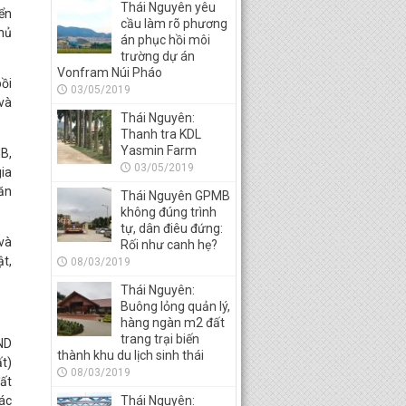
Thái Nguyên yêu
iển
cầu làm rõ phương
hủ
án phục hồi môi
trường dự án
Vonfram Núi Pháo
ồi
03/05/2019
và
Thái Nguyên:
Thanh tra KDL
Yasmin Farm
MB,
03/05/2019
ia
Văn
Thái Nguyên GPMB
không đúng trình
tự, dân điêu đứng:
 và
Rối như canh hẹ?
ật,
08/03/2019
Thái Nguyên:
Buông lỏng quản lý,
hàng ngàn m2 đất
trang trại biến
ND
thành khu du lịch sinh thái
ất)
08/03/2019
ất
ác
Thái Nguyên: