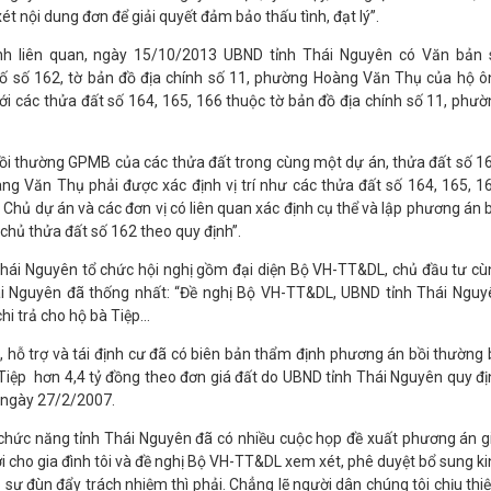
ét nội dung đơn để giải quyết đảm bảo thấu tình, đạt lý”.
nh liên quan, ngày 15/10/2013 UBND tỉnh Thái Nguyên có Văn bản 
ố số 162, tờ bản đồ địa chính số 11, phường Hoàng Văn Thụ của hộ ô
 với các thửa đất số 164, 165, 166 thuộc tờ bản đồ địa chính số 11, phư
ồi thường GPMB của các thửa đất trong cùng một dự án, thửa đất số 16
ng Văn Thụ phải được xác định vị trí như các thửa đất số 164, 165, 16
hủ dự án và các đơn vị có liên quan xác định cụ thể và lập phương án 
chủ thửa đất số 162 theo quy định”.
hái Nguyên tổ chức hội nghị gồm đại diện Bộ VH-TT&DL, chủ đầu tư cù
ái Nguyên đã thống nhất: “Đề nghị Bộ VH-TT&DL, UBND tỉnh Thái Nguy
hi trả cho hộ bà Tiệp…
 hỗ trợ và tái định cư đã có biên bản thẩm định phương án bồi thường 
Tiệp hơn 4,4 tỷ đồng theo đơn giá đất do UBND tỉnh Thái Nguyên quy đị
 ngày 27/2/2007.
 chức năng tỉnh Thái Nguyên đã có nhiều cuộc họp đề xuất phương án gi
 cho gia đình tôi và đề nghị Bộ VH-TT&DL xem xét, phê duyệt bổ sung k
sự đùn đẩy trách nhiệm thì phải. Chẳng lẽ người dân chúng tôi chịu thiệ