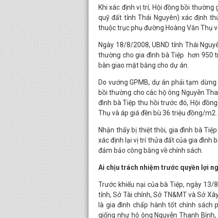
Khi xác định vị trí, Hội đồng bồi thườ
quỹ đất tỉnh Thái Nguyên) xác định t
thuộc trục phụ đường Hoàng Văn Thụ và
Ngày 18/8/2008, UBND tỉnh Thái Nguyê
thường cho gia đình bà Tiệp hơn 950 t
bàn giao mặt bằng cho dự án.
Do vướng GPMB, dự án phải tạm dừng và 
bồi thường cho các hộ ông Nguyễn Than
đình bà Tiệp thu hồi trước đó, Hội đồ
Thụ và áp giá đền bù 36 triệu đồng/m2.
Nhận thấy bị thiệt thòi, gia đình bà Ti
xác định lại vị trí thửa đất của gia đìn
đảm bảo công bằng về chính sách.
Ai chịu trách nhiệm trước quyền lợi n
Trước khiếu nại của bà Tiệp, ngày 1
tỉnh, Sở Tài chính, Sở TN&MT và Sở Xâ
là gia đình chấp hành tốt chính sách 
giống như hộ ông Nguyễn Thanh Bình, N