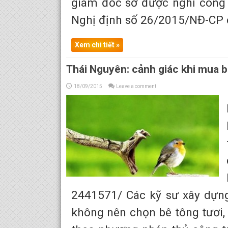
giám đốc sở được nghỉ công t
Nghị định số 26/2015/NĐ-CP củ
Xem chi tiết »
Thái Nguyên: cảnh giác khi mua b
18/09/2015
Leave a comment
2441571/ Các kỹ sư xây dựng
không nên chọn bê tông tươi, t