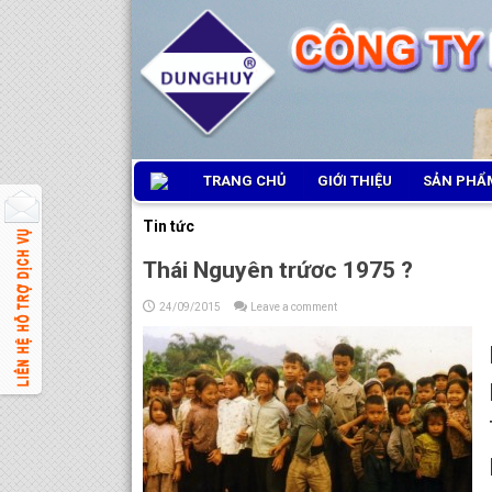
TRANG CHỦ
GIỚI THIỆU
SẢN PHẨM
Tin tức
Thái Nguyên trứơc 1975 ?
24/09/2015
Leave a comment