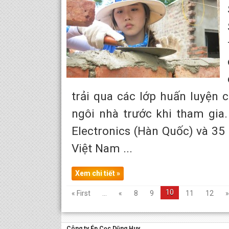
trải qua các lớp huấn luyện 
ngôi nhà trước khi tham gia
Electronics (Hàn Quốc) và 35
Việt Nam ...
Xem chi tiết »
10
« First
...
«
8
9
11
12
»
Công ty Ép Cọc Dũng Huy